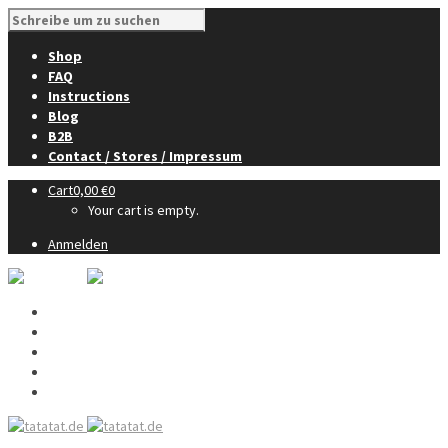
Shop
FAQ
Instructions
Blog
B2B
Contact / Stores / Impressum
Cart
0,00
€
0
Your cart is empty.
Anmelden