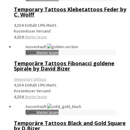
Temporary Tattoos Klebetattoos Feder by
C. Wolff
4,50
€
Enthält 19% MwSt.
Kostenloser Versand
4,50
€
Weiter lesen
Ausverkauft
4,50
€
Weiter lesen
Temporäre Tattoos Fibonacci goldene
Spirale by David Bizer
temporary tattoos
4,50
€
Enthält 19% MwSt.
Kostenloser Versand
4,50
€
Weiter lesen
Ausverkauft
5,00
€
Weiter lesen
Temporäre Tattoos Black and Gold Square
by D.Bizer