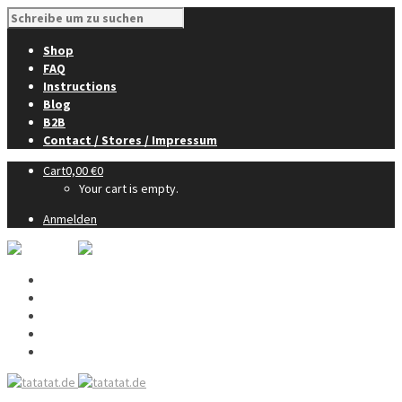
Shop
FAQ
Instructions
Blog
B2B
Contact / Stores / Impressum
Cart
0,00
€
0
Your cart is empty.
Anmelden